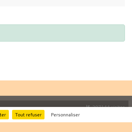
297144
visites
ter
Tout refuser
Personnaliser
Informations légales
Signaler un contenu inapproprié