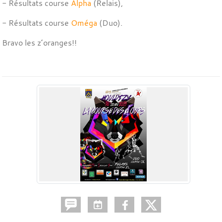
- Résultats course
Alpha
(Relais),
- Résultats course
Oméga
(Duo).
Bravo les z’oranges!!