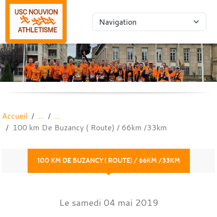
Panneau de gestion des cookies
Accueil
100 km De Buzancy ( Route) / 66km /33km
100 KM DE BUZANCY ( ROUTE) / 66KM /33KM
Le
samedi
04
mai
2019