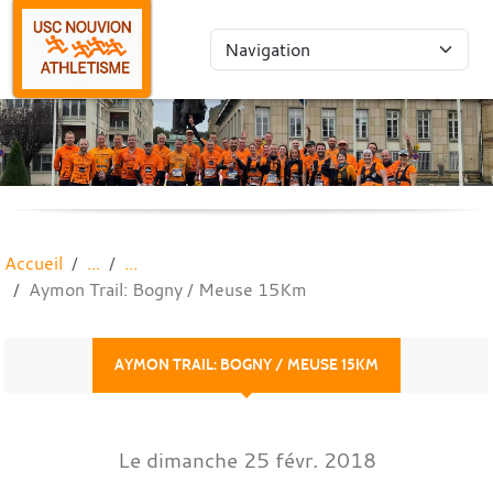
Panneau de gestion des cookies
Accueil
Aymon Trail: Bogny / Meuse 15Km
AYMON TRAIL: BOGNY / MEUSE 15KM
Le
dimanche
25
févr.
2018