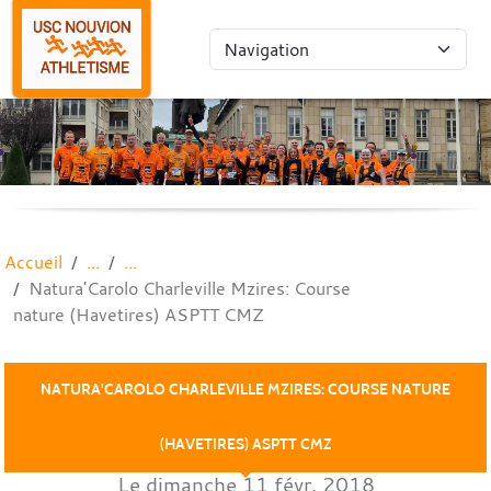
Panneau de gestion des cookies
Accueil
Natura'Carolo Charleville Mzires: Course
nature (Havetires) ASPTT CMZ
NATURA'CAROLO CHARLEVILLE MZIRES: COURSE NATURE
(HAVETIRES) ASPTT CMZ
Le
dimanche
11
févr.
2018