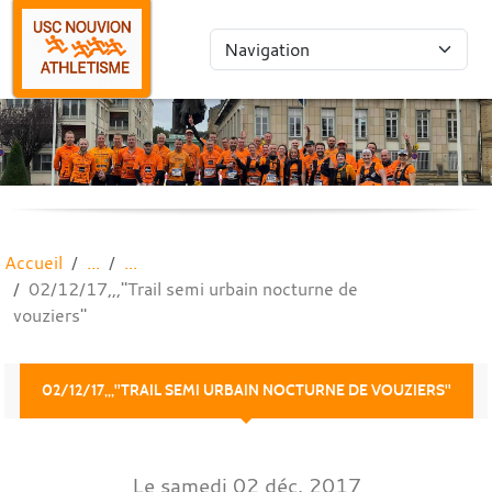
Panneau de gestion des cookies
Accueil
02/12/17,,,"Trail semi urbain nocturne de
vouziers"
02/12/17,,,"TRAIL SEMI URBAIN NOCTURNE DE VOUZIERS"
Le
samedi
02
déc.
2017