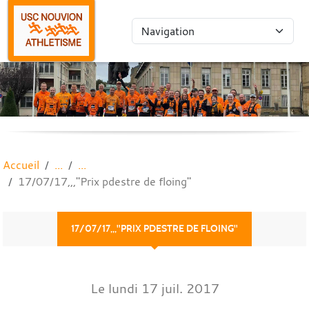
Panneau de gestion des cookies
Accueil
17/07/17,,,"Prix pdestre de floing"
17/07/17,,,"PRIX PDESTRE DE FLOING"
Le
lundi
17
juil.
2017