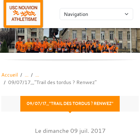
Panneau de gestion des cookies
Accueil
09/07/17,,,"Trail des tordus ? Renwez"
09/07/17,,,"TRAIL DES TORDUS ? RENWEZ"
Le
dimanche
09
juil.
2017