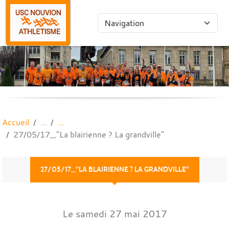
Panneau de gestion des cookies
Accueil
27/05/17,,,"La blairienne ? La grandville"
27/05/17,,,"LA BLAIRIENNE ? LA GRANDVILLE"
Le
samedi
27
mai
2017