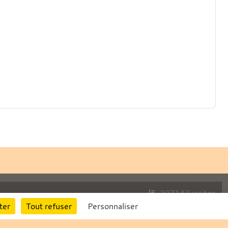
297142
visites
ter
Tout refuser
Personnaliser
Informations légales